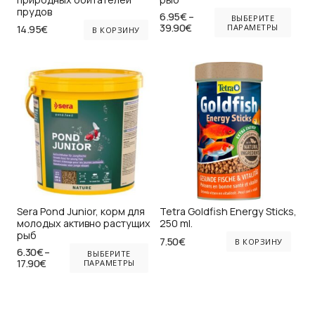
Эт
прудов
6.95
€
–
ВЫБЕРИТЕ
Диапазон
39.90
€
то
ПАРАМЕТРЫ
14.95
€
В КОРЗИНУ
цен:
им
6.95€
–
не
39.90€
ва
Оп
мо
вы
на
ст
то
Sera Pond Junior, корм для
Tetra Goldfish Energy Sticks,
молодых активно растущих
250 ml.
рыб
7.50
€
В КОРЗИНУ
Этот
6.30
€
–
ВЫБЕРИТЕ
Диапазон
17.90
€
товар
ПАРАМЕТРЫ
цен:
имеет
6.30€
–
несколько
17.90€