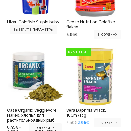
на
на
странице
ст
товара.
то
Hikari Goldfish Staple baby
Ocean Nutrition Goldfish
Этот
flakes
ВЫБЕРИТЕ ПАРАМЕТРЫ
товар
4.95
€
В КОРЗИНУ
имеет
несколько
КАМПАНИЯ
вариаций.
Опции
можно
выбрать
на
странице
товара.
Oase Organix Veggievore
Sera Daphnia Snack,
Flakes, хлопья для
100ml/13g
растительноядных рыб
Первоначальная
Текущая
4.50
€
3.95
€
В КОРЗИНУ
Этот
цена
цена:
6.45
€
–
ВЫБЕРИТЕ