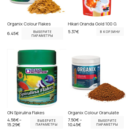
Organix Colour Flakes
Hikari Oranda Gold 100 G.
Этот
5.37
€
ВЫБЕРИТЕ
В КОРЗИНУ
6.45
€
товар
ПАРАМЕТРЫ
имеет
несколько
вариаций.
Опции
можно
выбрать
на
странице
товара.
ON Spirulina Flakes
Organix Colour Granulate
Этот
Эт
4.58
€
–
7.50
€
–
ВЫБЕРИТЕ
ВЫБЕРИТЕ
Диапазон
Диапазон
15.29
€
товар
10.45
€
то
ПАРАМЕТРЫ
ПАРАМЕТРЫ
цен:
цен:
имеет
им
4.58€
7.50€