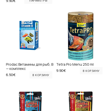
Диапазон
составляла
3.95€.
9.90
€
товар
ПАРАМЕТРЫ
цен:
4.50€.
имеет
6.45€
–
несколько
9.90€
вариаций.
Опции
можно
выбрать
на
странице
товара.
Prodac Витамины для рыб, B
Tetra Pro Menu 250 ml
— комплекс
9.90
€
В КОРЗИНУ
6.50
€
В КОРЗИНУ