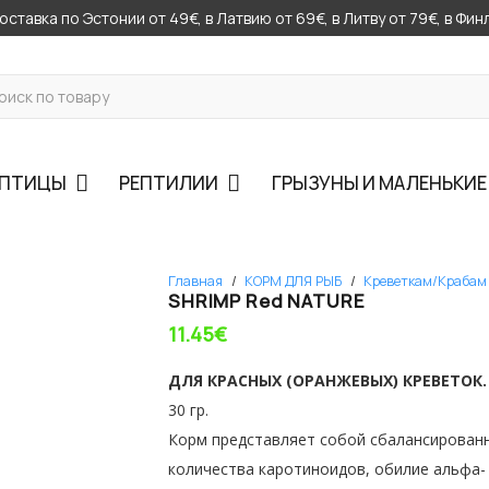
ставка по Эстонии от 49€, в Латвию от 69€, в Литву от 79€, в Фи
ПТИЦЫ
РЕПТИЛИИ
ГРЫЗУНЫ И МАЛЕНЬКИ
Главная
/
КОРМ ДЛЯ РЫБ
/
Креветкам/Крабам
SHRIMP Red NATURE
11.45
€
ДЛЯ КРАСНЫХ (ОРАНЖЕВЫХ) КРЕВЕТОК.
30 гр.
Корм представляет собой сбалансированн
количества каротиноидов, обилие альфа- 