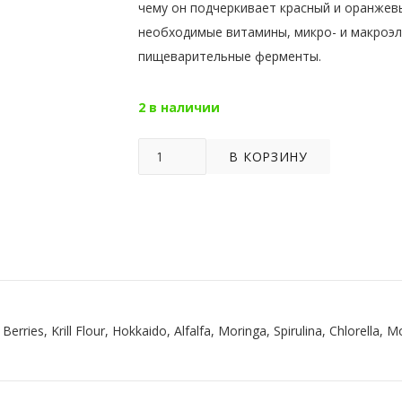
чему он подчеркивает красный и оранжев
необходимые витамины, микро- и макроэл
пищеварительные ферменты.
2 в наличии
Количество
В КОРЗИНУ
товара
SHRIMP
Red
NATURE
Berries, Krill Flour, Hokkaido, Alfalfa, Moringa, Spirulina, Chlorella