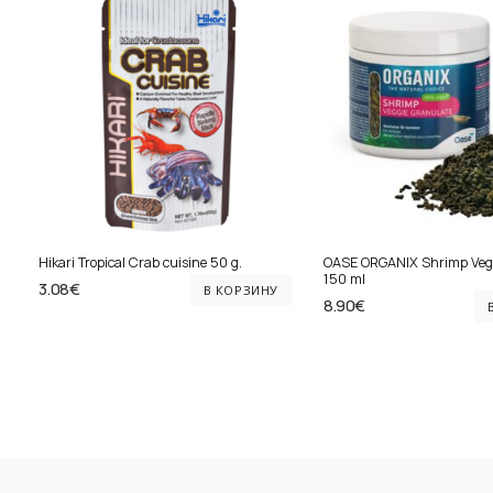
Hikari Tropical Crab cuisine 50 g.
OASE ORGANIX Shrimp Vegg
150 ml
3.08
€
В КОРЗИНУ
8.90
€