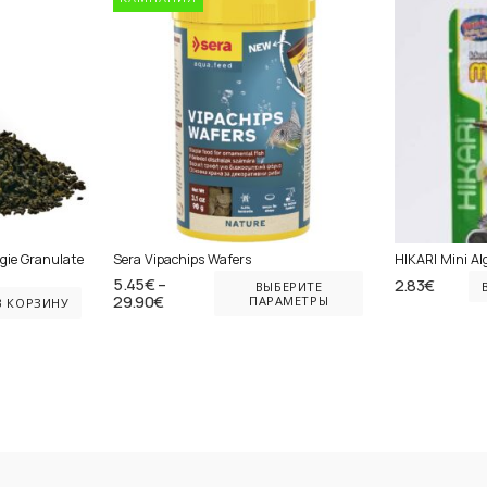
вариаций.
Опции
можно
выбрать
на
странице
товара.
ie Granulate
Sera Vipachips Wafers
HIKARI Mini Al
Этот
5.45
€
–
2.83
€
ВЫБЕРИТЕ
Диапазон
29.90
€
ПАРАМЕТРЫ
товар
В КОРЗИНУ
цен:
имеет
5.45€
–
несколько
29.90€
вариаций.
Опции
можно
выбрать