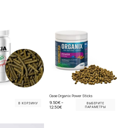
Oase Organix Power Sticks
Этот
9.50
€
–
В КОРЗИНУ
ВЫБЕРИТЕ
Диапазон
12.50
€
ПАРАМЕТРЫ
това
цен:
имее
9.50€
–
неск
12.50€