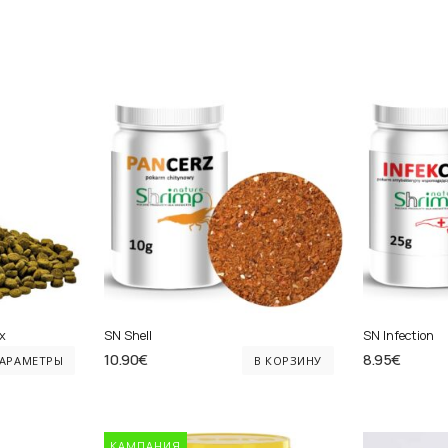
х
SN Shell
SN Infection
Этот
10.90
€
8.95
€
ПАРАМЕТРЫ
В КОРЗИНУ
товар
имеет
несколько
КАМПАНИЯ