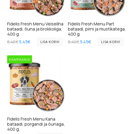
Fidelis Fresh Menu Veiseliha
Fidelis Fresh Menu Part
bataadi, õuna ja brokkoliga,
bataadi, pirni ja mustikatega,
400 g.
400 g.
Algne
Current
Algne
Current
6.40
€
5.45
€
6.40
€
5.45
€
LISA KORVI
LISA KORVI
hind
price
hind
price
oli:
is:
oli:
is:
6.40€.
5.45€.
6.40€.
5.45€.
KAMPAANIA
Fidelis Fresh Menu Kana
bataadi, porgandi ja õunaga,
400 g.