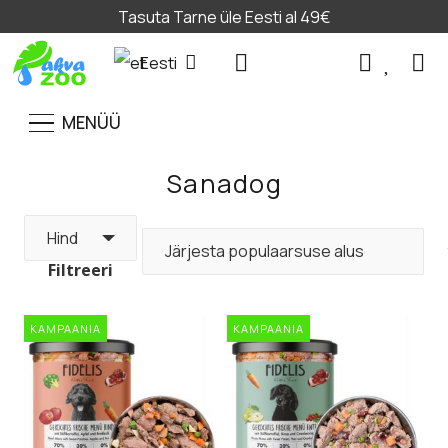
Tasuta Tarne üle Eesti al 49€
Eesti
MENÜÜ
Sanadog
Hind
Filtreeri
KAMPAANIA
KAMPAANIA